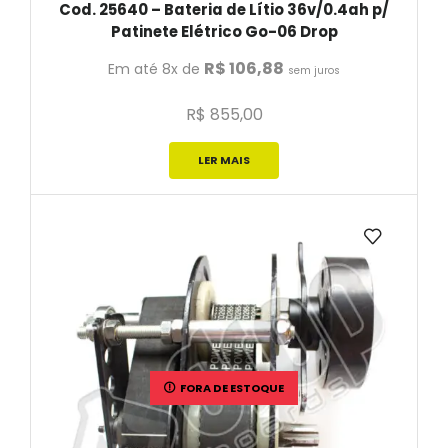
Cod. 25640 – Bateria de Lítio 36v/0.4ah p/
Patinete Elétrico Go-06 Drop
R$
106,88
Em até 8x de
sem juros
R$
855,00
LER MAIS
FORA DE ESTOQUE