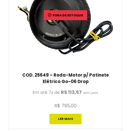
FORA DE ESTOQUE
COD. 25649 – Roda-Motor p/ Patinete
Elétrico Go-06 Drop
R$
113,57
Em até 7x de
sem juros
R$
795,00
LER MAIS