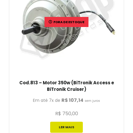
FORA DE ESTOQUE
Cod.813 – Motor 350w (BiTronik Access e
BiTronik Cruiser)
R$
107,14
Em até 7x de
sem juros
R$
750,00
LER MAIS