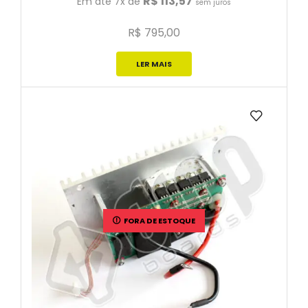
R$
113,57
Em até 7x de
sem juros
R$
795,00
LER MAIS
FORA DE ESTOQUE