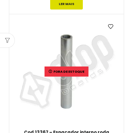
LER MAIS
FORA DE ESTOQUE
Cod.13367 – Espaçador interno roda