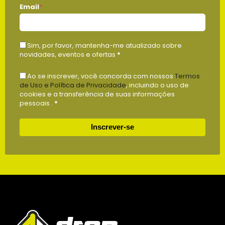
Email
*
Sim, por favor, mantenha-me atualizado sobre
novidades, eventos e ofertas
*
Ao se inscrever, você concorda com nossos
Termos
de Uso e Política de Privacidade
, incluindo o uso de
cookies e a transferência de suas informações
pessoais .
*
Inscrever-se