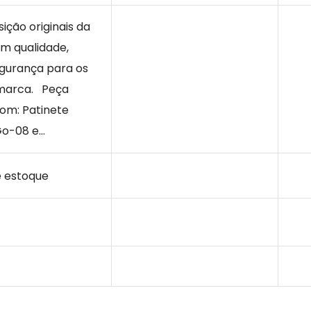
ição originais da
m qualidade,
egurança para os
marca. Peça
om: Patinete
o-08 e...
e estoque