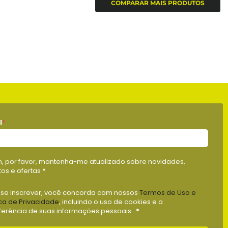
COMPARAR MAIS PRODUTOS
l
*
m, por favor, mantenha-me atualizado sobre novidades,
os e ofertas
*
 se inscrever, você concorda com nossos
Termos de Uso e
ica de Privacidade
, incluindo o uso de cookies e a
ferência de suas informações pessoais .
*