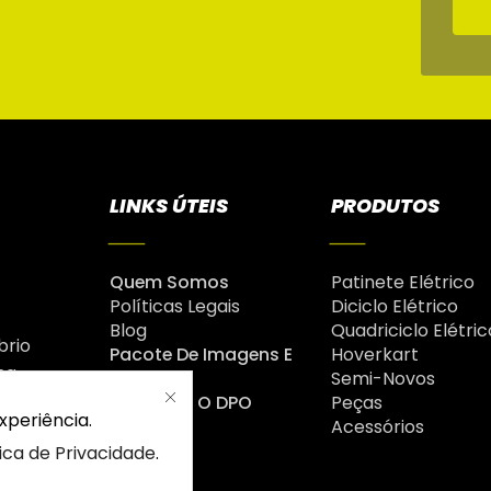
LINKS ÚTEIS
PRODUTOS
Quem Somos
Patinete Elétrico
Políticas Legais
Diciclo Elétrico
Blog
Quadriciclo Elétric
brio
Pacote De Imagens E
Hoverkart
na
Vídeos
Semi-Novos
é
Fale Com O DPO
Peças
xperiência.
Acessórios
tica de Privacidade
.