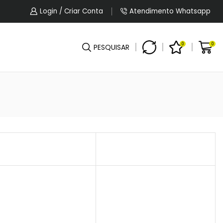
5% OFF No Pagamento Por PIX Ou Boleto.
Login / Criar Conta
Atendimento Whatsapp
0
0
PESQUISAR