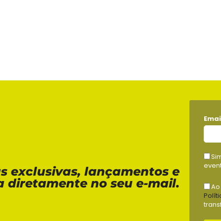
Emai
Si
event
as exclusivas, lançamentos e
a diretamente no seu e-mail.
Ao
Polít
trans