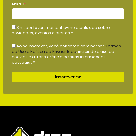
Email
*
Sim, por favor, mantenha-me atualizado sobre
novidades, eventos e ofertas
*
Ao se inscrever, você concorda com nossos
Termos
de Uso e Política de Privacidade
, incluindo o uso de
cookies e a transferência de suas informações
pessoais .
*
Inscrever-se