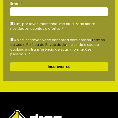
Email
*
Sim, por favor, mantenha-me atualizado sobre
novidades, eventos e ofertas
*
Ao se inscrever, você concorda com nossos
Termos
de Uso e Política de Privacidade
, incluindo o uso de
cookies e a transferência de suas informações
pessoais .
*
Inscrever-se