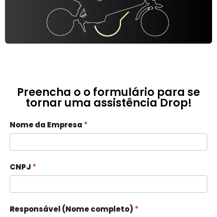
Preencha o o formulário para se
tornar uma assistência Drop!
SEJA
Nome da Empresa
*
UMA
ASSISTÊNCIA
-
CNPJ
*
DROP
Responsável (Nome completo)
*