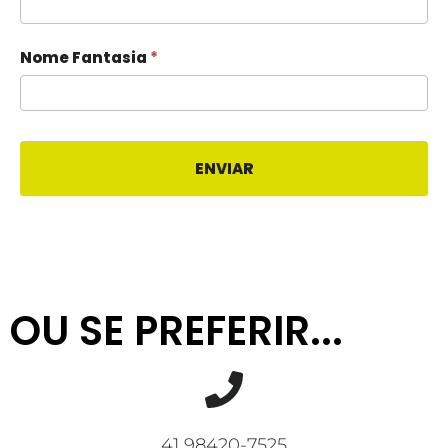
Nome Fantasia
*
ENVIAR
OU SE PREFERIR...​
41 98420-7525