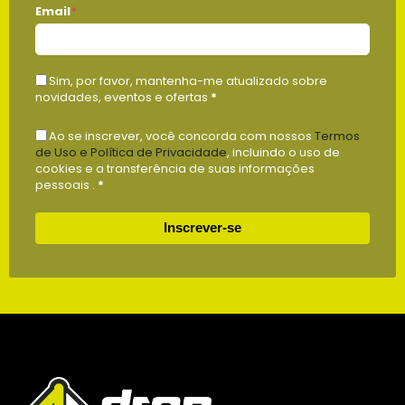
Email
*
Sim, por favor, mantenha-me atualizado sobre
novidades, eventos e ofertas
*
Ao se inscrever, você concorda com nossos
Termos
de Uso e Política de Privacidade
, incluindo o uso de
cookies e a transferência de suas informações
pessoais .
*
Inscrever-se