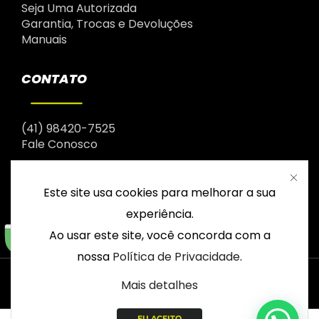
Seja Uma Autorizada
Garantia, Trocas e Devoluções
Manuais
CONTATO
(41) 98420-7525
Fale Conosco
Este site usa cookies para melhorar a sua
experiência.
Ao usar este site, você concorda com a
nossa
Política de Privacidade
.
© 2003 – 2026 Drop | Todos os direitos reservados |
Mais detalhes
CNPJ: 12.964.358/0001-13
EU ACEITO