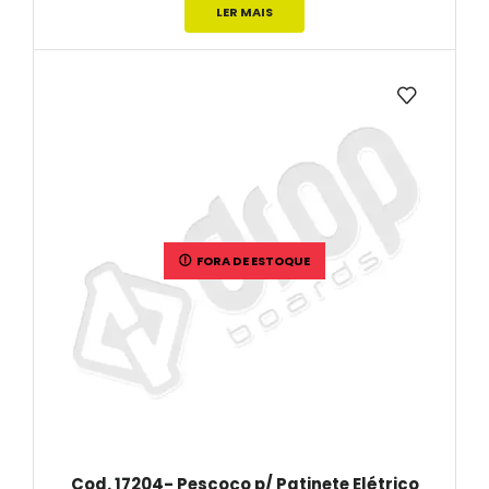
LER MAIS
FORA DE ESTOQUE
Cod. 17204- Pescoço p/ Patinete Elétrico