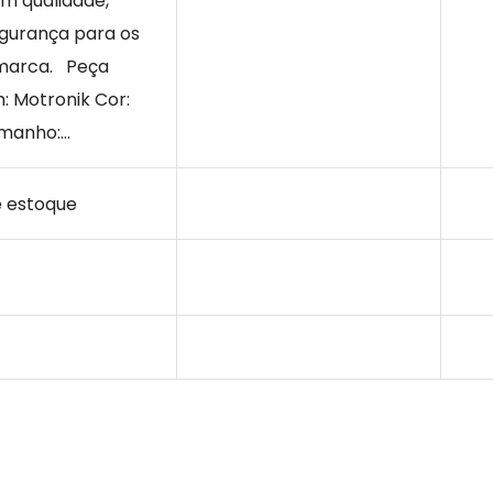
m qualidade,
egurança para os
marca. Peça
 Motronik Cor:
anho:...
e estoque