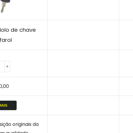
iolo de chave
farol
0,00
MAIS
ição originais da