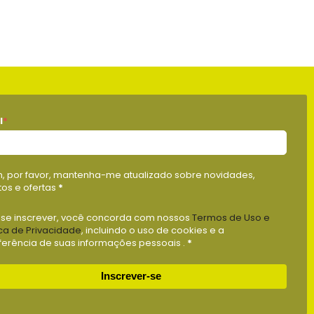
l
*
m, por favor, mantenha-me atualizado sobre novidades,
os e ofertas
*
 se inscrever, você concorda com nossos
Termos de Uso e
ica de Privacidade
, incluindo o uso de cookies e a
ferência de suas informações pessoais .
*
Inscrever-se