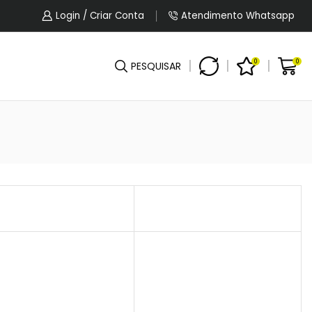
5% OFF No Pagamento Por PIX Ou Boleto.
Login / Criar Conta
Atendimento Whatsapp
0
0
PESQUISAR