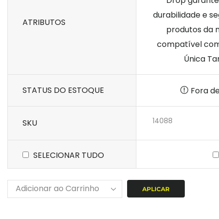
Drop garante
durabilidade e s
ATRIBUTOS
produtos da 
compatível com:
Única Tam
STATUS DO ESTOQUE
Fora d
14088
SKU
SELECIONAR TUDO
APLICAR