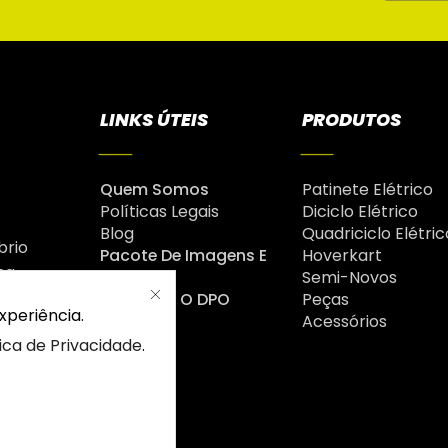
LINKS ÚTEIS
PRODUTOS
Quem Somos
Patinete Elétrico
Políticas Legais
Diciclo Elétrico
Blog
Quadriciclo Elétric
brio
Pacote De Imagens E
Hoverkart
na
Vídeos
Semi-Novos
é
Fale Com O DPO
Peças
xperiência.
Acessórios
tica de Privacidade
.