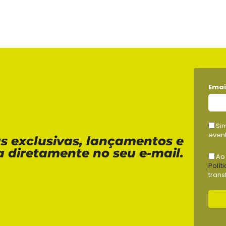
Emai
Si
event
as exclusivas, lançamentos e
a diretamente no seu e-mail.
Ao
Polít
trans