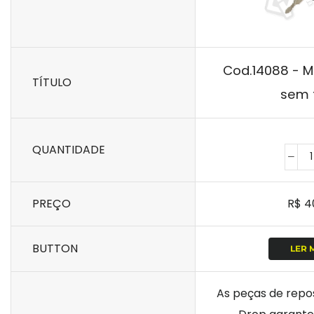
Cod.14088 - M
TÍTULO
sem 
QUANTIDADE
PREÇO
R$
4
BUTTON
LER 
As peças de repos