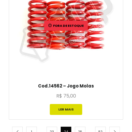
FORA DE ESTOQUE
Cod.14562 – Jogo Molas
R$
75,00
LER MAIS
…
…
1
23
24
25
52