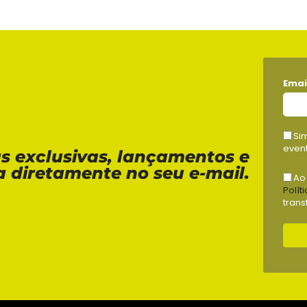
Emai
Si
event
as exclusivas, lançamentos e
a diretamente no seu e-mail.
Ao
Polít
trans