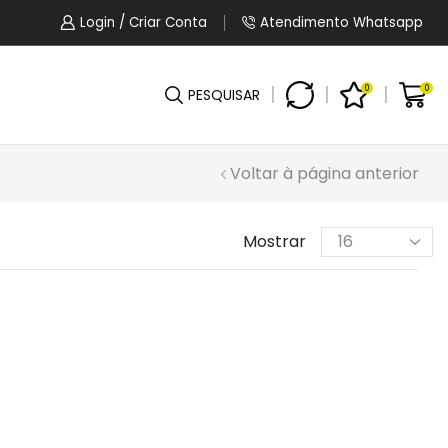
5% OFF No Pagamento Por PIX Ou Boleto.
Login / Criar Conta
Atendimento Whatsapp
0
0
PESQUISAR
Voltar à página anterior
Mostrar