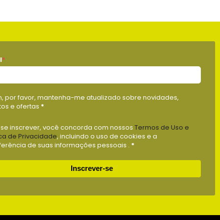
l
*
m, por favor, mantenha-me atualizado sobre novidades,
os e ofertas
*
 se inscrever, você concorda com nossos
Termos de Uso e
ica de Privacidade
, incluindo o uso de cookies e a
ferência de suas informações pessoais .
*
Inscrever-se