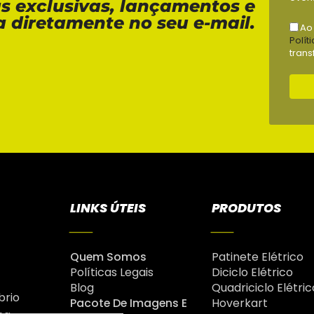
as exclusivas, lançamentos e
a diretamente no seu e-mail.
Ao
Polít
trans
LINKS ÚTEIS
PRODUTOS
Quem Somos
Patinete Elétrico
Políticas Legais
Diciclo Elétrico
Blog
Quadriciclo Elétric
brio
Pacote De Imagens E
Hoverkart