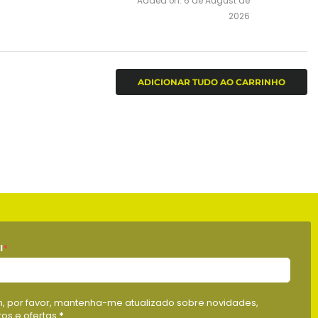
Added on: 6 de August de
2026
ADICIONAR TUDO AO CARRINHO
l
*
m, por favor, mantenha-me atualizado sobre novidades,
os e ofertas
*