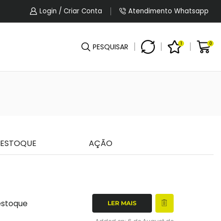
5% OFF No Pagamento Por PIX Ou Boleto.
Login / Criar Conta
Atendimento Whatsapp
1
0
PESQUISAR
 ESTOQUE
AÇÃO
estoque
LER MAIS