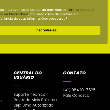
 se inscrever, você concorda com nossos
Termos de Uso e
ica de Privacidade
, incluindo o uso de cookies e a
ferência de suas informações pessoais .
*
Inscrever-se
CENTRAL DO
CONTATO
USUÁRIO
(41) 98420-7525
Suporte Técnico
Fale Conosco
Revenda Mais Próxima
o
Seja Uma Autorizada