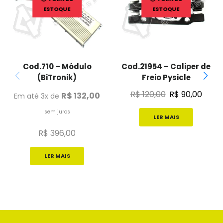
ESTOQUE
ESTOQUE
Cod.710 – Módulo
Cod.21954 – Caliper de
(BiTronik)
Freio Pysicle
R$
120,00
R$
90,00
R$
132,00
Em até 3x de
sem juros
LER MAIS
R$
396,00
LER MAIS