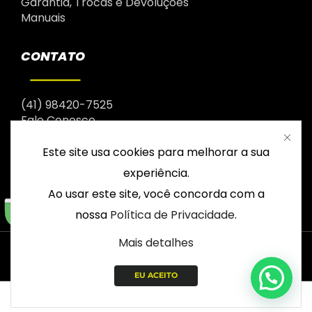
Garantia, Trocas e Devoluções
Manuais
CONTATO
(41) 98420-7525
Fale Conosco
Este site usa cookies para melhorar a sua
experiência.
Ao usar este site, você concorda com a
nossa
Política de Privacidade
.
Mais detalhes
© 2003 – 2026 Drop | Todos os direitos reservados |
CNPJ: 12.964.358/0001-13
EU ACEITO