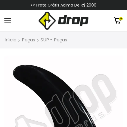
Frete Grátis Acima De R$ 2000
0
Início
Peças
SUP - Peças