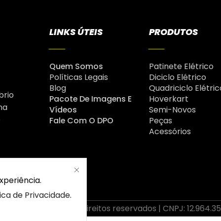
LINKS ÚTEIS
PRODUTOS
Quem Somos
Patinete Elétrico
Políticas Legais
Diciclo Elétrico
Blog
Quadriciclo Elétric
brio
Pacote De Imagens E
Hoverkart
na
Vídeos
Semi-Novos
é
Fale Com O DPO
Peças
Acessórios
xperiência.
tica de Privacidade
.
2026 Drop | Todos os direitos reservados | CNPJ: 12.964.3