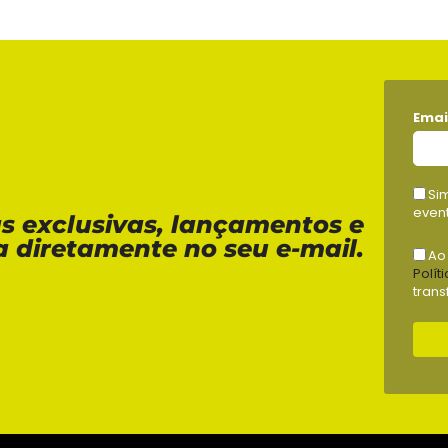
Emai
Si
event
as exclusivas, lançamentos e
a diretamente no seu e-mail.
Ao
Polít
trans