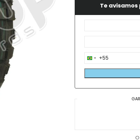
Te avisamos 
+55
Brazil
+55
GAR
O