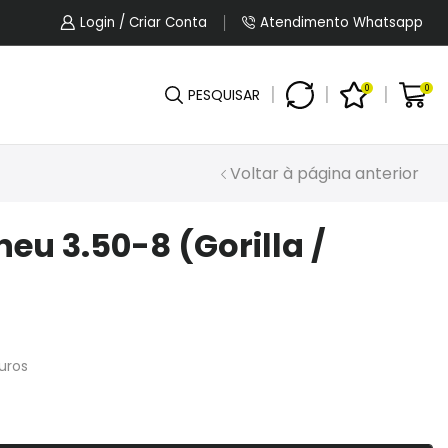
5% OFF No Pagamento Por PIX Ou Boleto.
Login / Criar Conta
Atendimento Whatsapp
0
0
PESQUISAR
Voltar à página anterior
neu 3.50-8 (Gorilla /
uros