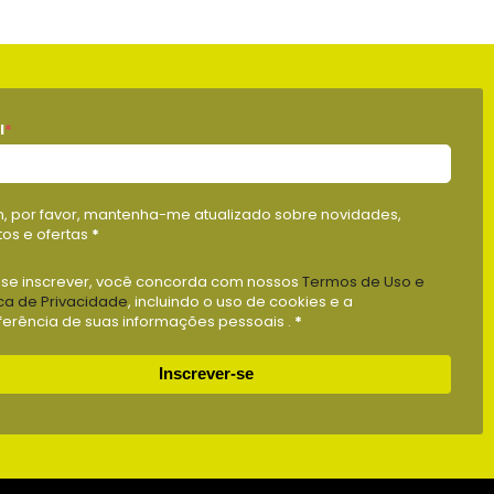
l
*
m, por favor, mantenha-me atualizado sobre novidades,
os e ofertas
*
 se inscrever, você concorda com nossos
Termos de Uso e
ica de Privacidade
, incluindo o uso de cookies e a
ferência de suas informações pessoais .
*
Inscrever-se