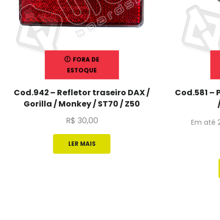
FORA DE
ESTOQUE
Cod.942 – Refletor traseiro DAX /
Cod.581 – 
Gorilla / Monkey / ST70 / Z50
R$
30,00
Em até 
LER MAIS