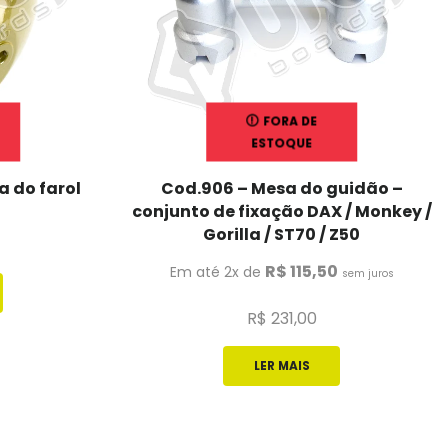
FORA DE
ESTOQUE
a do farol
Cod.906 – Mesa do guidão –
conjunto de fixação DAX / Monkey /
Gorilla / ST70 / Z50
R$
115,50
Em até 2x de
sem juros
R$
231,00
LER MAIS