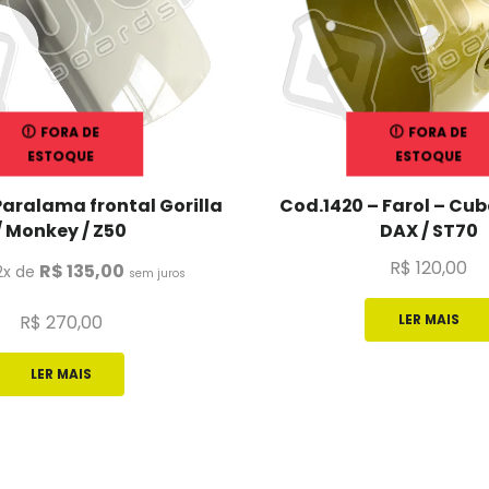
FORA DE
FORA DE
ESTOQUE
ESTOQUE
Paralama frontal Gorilla
Cod.1420 – Farol – Cub
/ Monkey / Z50
DAX / ST70
R$
120,00
R$
135,00
2x de
sem juros
R$
270,00
LER MAIS
LER MAIS