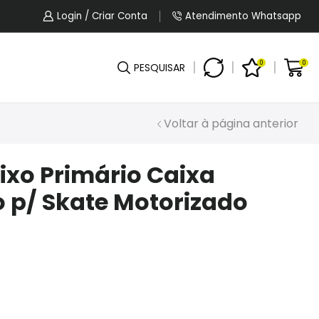
5% OFF No Pagamento Por PIX Ou Boleto.
Login / Criar Conta
Atendimento Whatsapp
0
0
PESQUISAR
Voltar à página anterior
Eixo Primário Caixa
 p/ Skate Motorizado