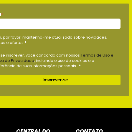
l
*
m, por favor, mantenha-me atualizado sobre novidades,
os e ofertas
*
 se inscrever, você concorda com nossos
Termos de Uso e
ica de Privacidade
, incluindo o uso de cookies e a
ferência de suas informações pessoais .
*
Inscrever-se
CENTRAL DO
CONTATO