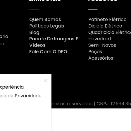
Quem Somos
Patinete Elétrico
Políticas Legais
Diciclo Elétrico
Blog
Quadriciclo Elétric
brio
Pacote De Imagens E
Hoverkart
na
Vídeos
Semi-Novos
é
Fale Com O DPO
Peças
Acessórios
xperiência.
tica de Privacidade
.
2026 Drop | Todos os direitos reservados | CNPJ: 12.964.3