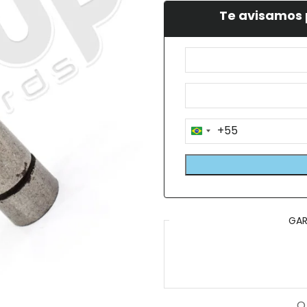
Te avisamos 
+55
Brazil
+55
GAR
O