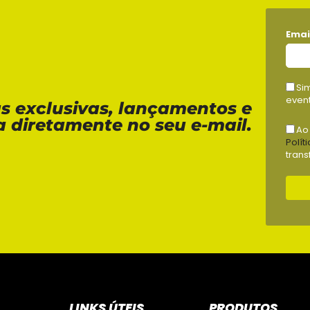
Emai
Si
event
as exclusivas, lançamentos e
a diretamente no seu e-mail.
Ao
Polít
trans
LINKS ÚTEIS
PRODUTOS