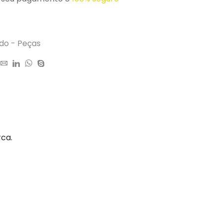
do - Peças
rca.