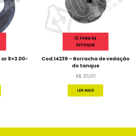
FORA DE
ESTOQUE
ar 8×3.00-
Cod.14239 – Borracha de vedação
do tanque
R$
30,00
LER MAIS