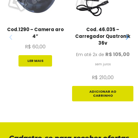
Cod.1290 – Camera aro
Cod. 46.035 –
4”
Carregador Quatronik
36v
R$
60,00
R$
105,00
Em até 2x de
LER MAIS
sem juros
R$
210,00
ADICIONAR AO
CARRINHO
Cadastre-se para receber ofertas