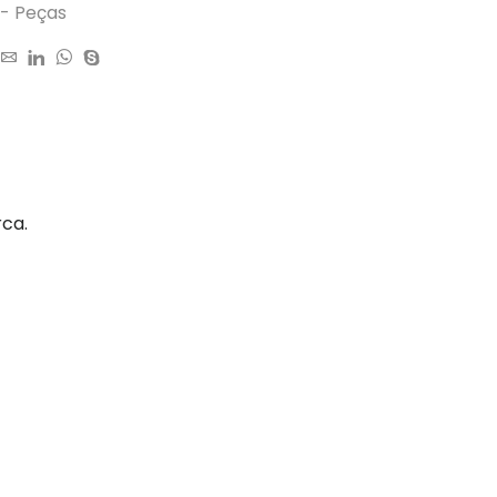
 - Peças
rca.