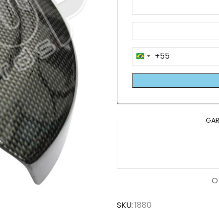
+55
Brazil
+55
GAR
O
SKU:
1880