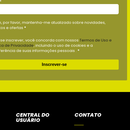
l
*
m, por favor, mantenha-me atualizado sobre novidades,
os e ofertas
*
 se inscrever, você concorda com nossos
Termos de Uso e
ica de Privacidade
, incluindo o uso de cookies e a
ferência de suas informações pessoais .
*
Inscrever-se
CENTRAL DO
CONTATO
USUÁRIO