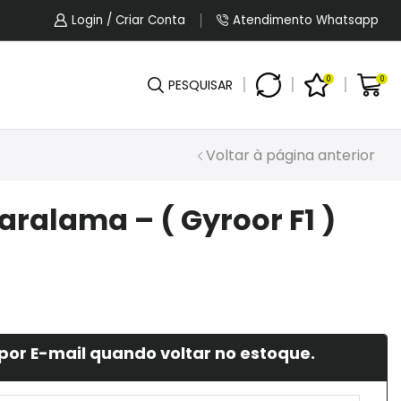
5% OFF No Pagamento Por PIX Ou Boleto.
Login / Criar Conta
Atendimento Whatsapp
0
0
PESQUISAR
Voltar à página anterior
aralama – ( Gyroor F1 )
por E-mail quando voltar no estoque.