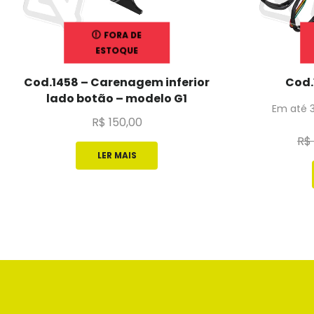
FORA DE
ESTOQUE
Cod.1458 – Carenagem inferior
Cod.
lado botão – modelo G1
Em até 
R$
150,00
R$
LER MAIS