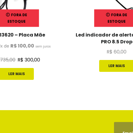
FORA DE
FORA DE
ESTOQUE
ESTOQUE
13620 – Placa Mãe
Led indicador de alerta
PRO 8.5 Drop
R$
100,00
3x de
sem juros
R$
60,00
735,00
R$
300,00
LER MAIS
LER MAIS