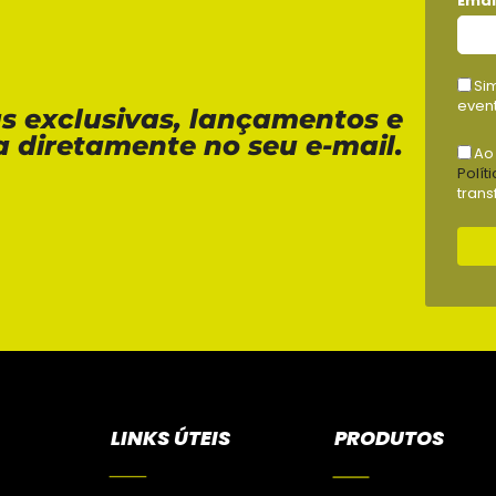
Emai
Si
event
as exclusivas, lançamentos e
a diretamente no seu e-mail.
Ao
Polít
trans
LINKS ÚTEIS
PRODUTOS