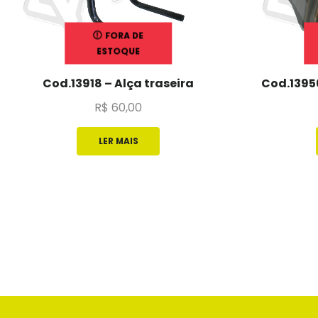
FORA DE
ESTOQUE
Cod.13918 – Alça traseira
Cod.13956
R$
60,00
LER MAIS