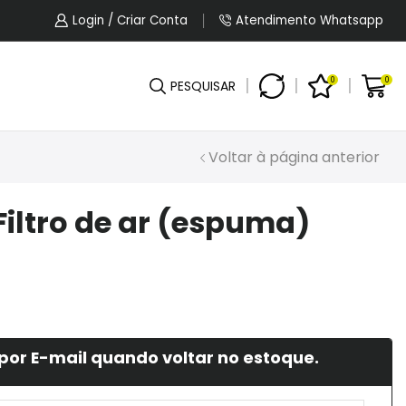
5% OFF No Pagamento Por PIX Ou Boleto.
Login / Criar Conta
Atendimento Whatsapp
0
0
PESQUISAR
Voltar à página anterior
Filtro de ar (espuma)
por E-mail quando voltar no estoque.