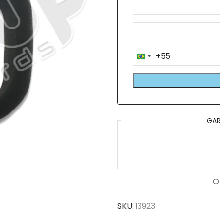
+55
Brazil
+55
GAR
O
SKU:
13923