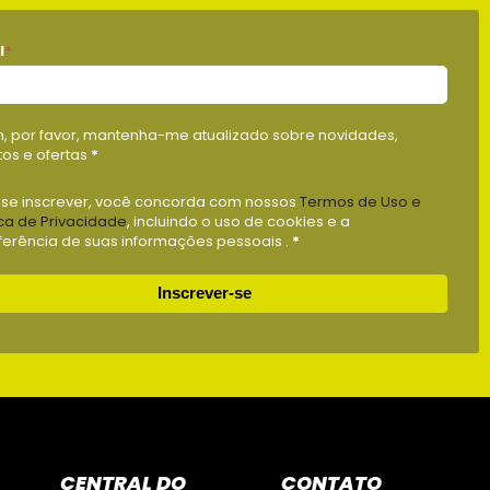
l
*
m, por favor, mantenha-me atualizado sobre novidades,
os e ofertas
*
 se inscrever, você concorda com nossos
Termos de Uso e
ica de Privacidade
, incluindo o uso de cookies e a
ferência de suas informações pessoais .
*
Inscrever-se
CENTRAL DO
CONTATO