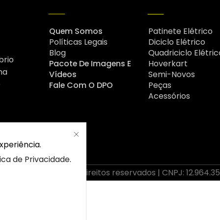
Quem Somos
Patinete Elétrico
Políticas Legais
Diciclo Elétrico
Blog
Quadriciclo Elétric
brio
Pacote De Imagens E
Hoverkart
na
Vídeos
Semi-Novos
é
Fale Com O DPO
Peças
Acessórios
xperiência.
tica de Privacidade
.
2026 Drop | Todos os direitos reservados | CNPJ: 12.964.3