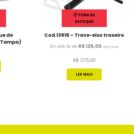
FORA DE
ESTOQUE
ue de
Cod.13916 – Trave-eixo traseiro
m Tampa)
R$
125,00
Em até 3x de
sem juros
R$
375,00
LER MAIS