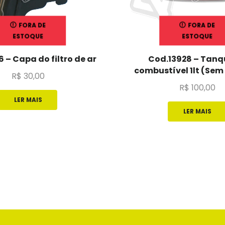
FORA DE
FORA DE
ESTOQUE
ESTOQUE
 – Capa do filtro de ar
Cod.13928 – Tanq
combustível 1lt (Se
R$
30,00
R$
100,00
LER MAIS
LER MAIS