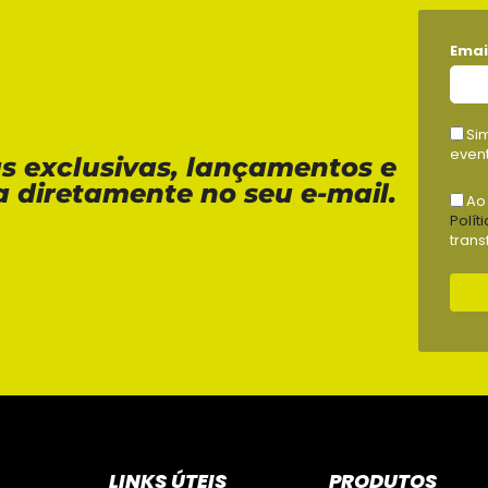
Emai
Si
event
as exclusivas, lançamentos e
a diretamente no seu e-mail.
Ao
Polít
trans
LINKS ÚTEIS
PRODUTOS