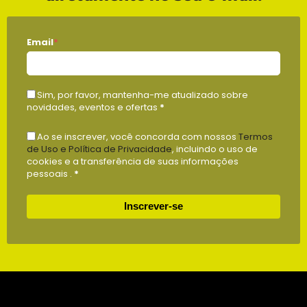
Email
*
Sim, por favor, mantenha-me atualizado sobre
novidades, eventos e ofertas
*
Ao se inscrever, você concorda com nossos
Termos
de Uso e Política de Privacidade
, incluindo o uso de
cookies e a transferência de suas informações
pessoais .
*
Inscrever-se