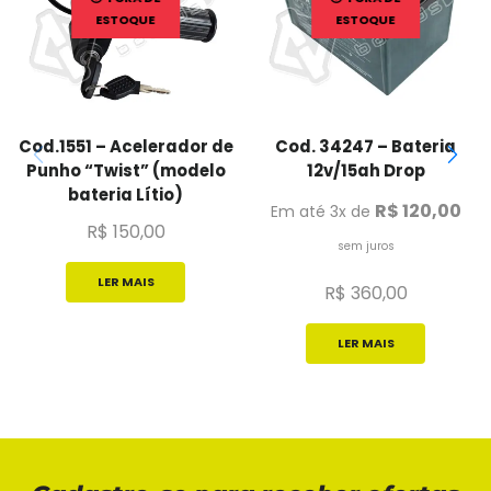
ESTOQUE
ESTOQUE
Cod.1551 – Acelerador de
Cod. 34247 – Bateria
Punho “Twist” (modelo
12v/15ah Drop
bateria Lítio)
R$
120,00
Em até 3x de
R$
150,00
sem juros
LER MAIS
R$
360,00
LER MAIS