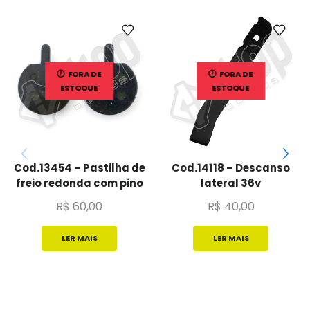
FORA DE
FORA DE
ESTOQUE
ESTOQUE
Cod.13454 – Pastilha de
Cod.14118 – Descanso
freio redonda com pino
lateral 36v
R$
60,00
R$
40,00
LER MAIS
LER MAIS