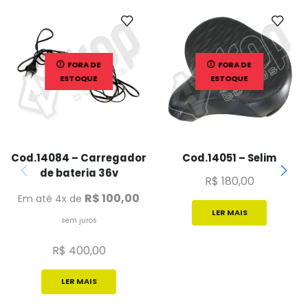
FORA DE
FORA DE
ESTOQUE
ESTOQUE
Cod.14084 – Carregador
Cod.14051 – Selim
de bateria 36v
R$
180,00
R$
100,00
Em até 4x de
LER MAIS
sem juros
R$
400,00
LER MAIS