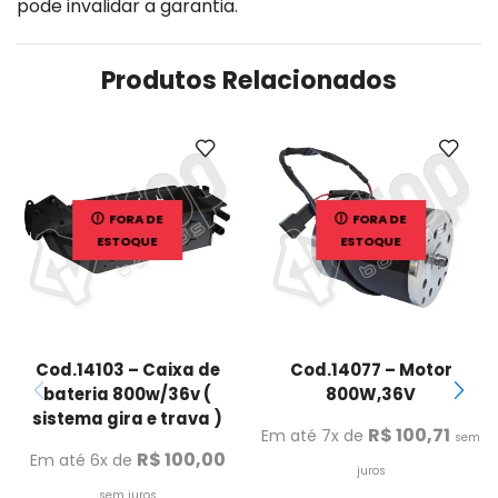
pode invalidar a garantia.
Produtos Relacionados
FORA DE
FORA DE
ESTOQUE
ESTOQUE
Cod.14103 – Caixa de
Cod.14077 – Motor
bateria 800w/36v (
800W,36V
sistema gira e trava )
R$
100,71
Em até 7x de
sem
R$
100,00
Em até 6x de
juros
sem juros