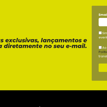
Emai
Si
event
as exclusivas, lançamentos e
a diretamente no seu e-mail.
Ao
Polít
trans