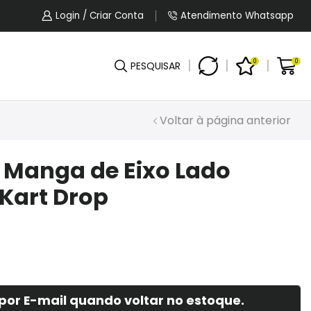
5% OFF No Pagamento Por PIX Ou Boleto.
Login / Criar Conta
Atendimento Whatsapp
0
0
PESQUISAR
Voltar à página anterior
– Manga de Eixo Lado
Kart Drop
por E-mail quando voltar no estoque.