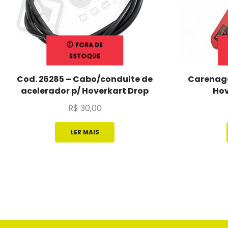
FORA DE
ESTOQUE
Cod. 26285 – Cabo/conduite de
Carenage
acelerador p/ Hoverkart Drop
Hov
R$
30,00
LER MAIS