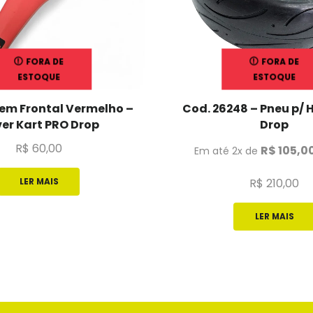
FORA DE
FORA DE
ESTOQUE
ESTOQUE
m Frontal Vermelho –
Cod. 26248 – Pneu p/ 
er Kart PRO Drop
Drop
R$
60,00
R$
105,0
Em até 2x de
R$
210,00
LER MAIS
LER MAIS