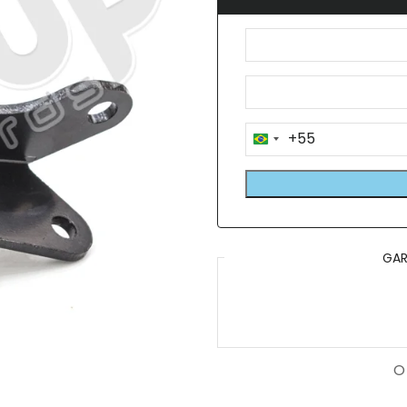
+55
Brazil
+55
GAR
O