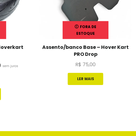
FORA DE
ESTOQUE
Hoverkart
Assento/banco Base – Hover Kart
PRO Drop
R$
75,00
0
sem juros
LER MAIS