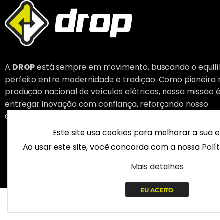
A
DROP
está sempre em movimento, buscando o equilí
perfeito entre modernidade e tradição. Como pioneira 
produção nacional de veículos elétricos, nossa missão 
entregar inovação com confiança, reforçando nosso
compromisso como líderes em mobilidade elétrica.
Este site usa cookies para melhorar a sua e
Ao usar este site, você concorda com a nossa
Polí
Mais detalhes
© 2003 – 
EU ACEITO