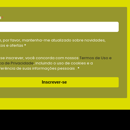
l
*
m, por favor, mantenha-me atualizado sobre novidades,
os e ofertas
*
 se inscrever, você concorda com nossos
Termos de Uso e
ica de Privacidade
, incluindo o uso de cookies e a
ferência de suas informações pessoais .
*
Inscrever-se