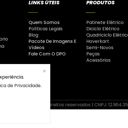
LINKS ÚTEIS
PRODUTOS
Quem Somos
Patinete Elétrico
Políticas Legais
Diciclo Elétrico
Blog
Quadriciclo Elétric
brio
Pacote De Imagens E
Hoverkart
na
Vídeos
Semi-Novos
é
Fale Com O DPO
Peças
Acessórios
xperiência.
tica de Privacidade
.
2026 Drop | Todos os direitos reservados | CNPJ: 12.964.3