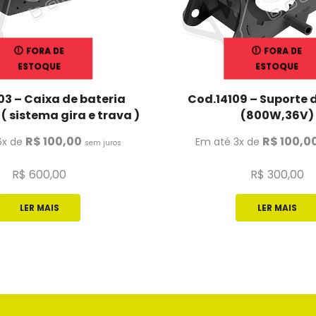
FORA DE
FORA DE
ESTOQUE
ESTOQUE
03 – Caixa de bateria
Cod.14109 – Suporte 
 sistema gira e trava )
(800W,36V)
R$
100,00
R$
100,0
6x de
Em até 3x de
sem juros
R$
600,00
R$
300,00
LER MAIS
LER MAIS