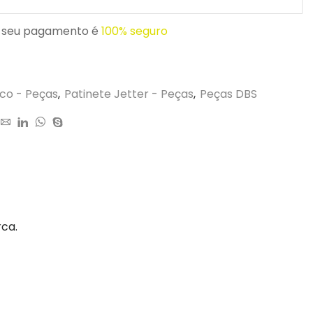
 seu pagamento é
100% seguro
ico - Peças
,
Patinete Jetter - Peças
,
Peças DBS
rca.