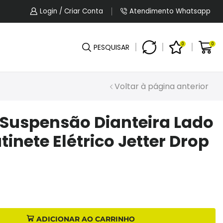
5% OFF No Pagamento Por PIX Ou Boleto.
Login / Criar Conta
Atendimento Whatsapp
0
0
PESQUISAR
Voltar à página anterior
 Suspensão Dianteira Lado
tinete Elétrico Jetter Drop
ADICIONAR AO CARRINHO