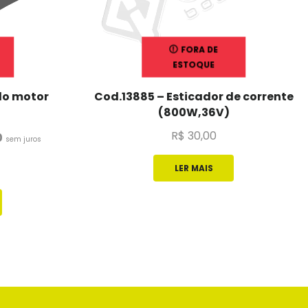
FORA DE
ESTOQUE
do motor
Cod.13885 – Esticador de corrente
(800W,36V)
R$
30,00
0
sem juros
LER MAIS