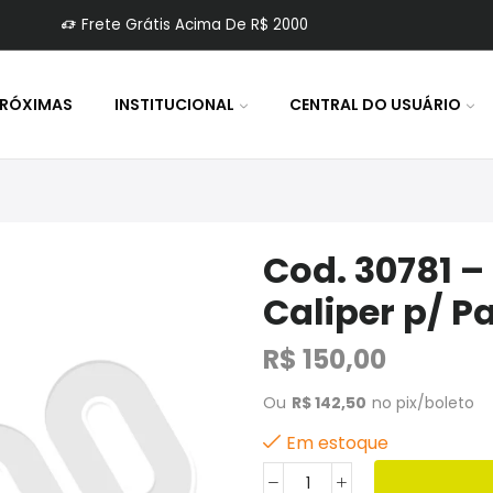
Frete Grátis Acima De R$ 2000
PRÓXIMAS
INSTITUCIONAL
CENTRAL DO USUÁRIO
Cod. 30781 –
Caliper p/ Pa
R$
150,00
Ou
R$
142,50
no pix/boleto
Em estoque