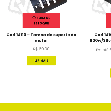
FORA DE
ESTOQUE
Cod.14110 – Tampa do suporte do
Cod.141
motor
800w/36v (
R$
60,00
Em até 
LER MAIS