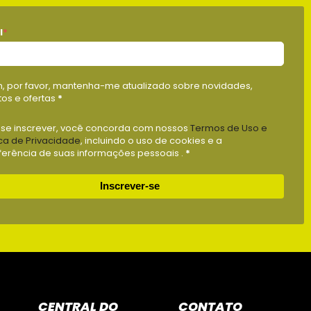
l
*
m, por favor, mantenha-me atualizado sobre novidades,
os e ofertas
*
 se inscrever, você concorda com nossos
Termos de Uso e
ica de Privacidade
, incluindo o uso de cookies e a
ferência de suas informações pessoais .
*
Inscrever-se
CENTRAL DO
CONTATO