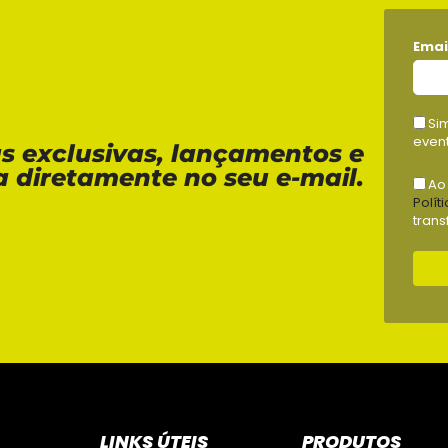
Emai
Si
event
as exclusivas, lançamentos e
a diretamente no seu e-mail.
Ao
Polít
trans
LINKS ÚTEIS
PRODUTOS