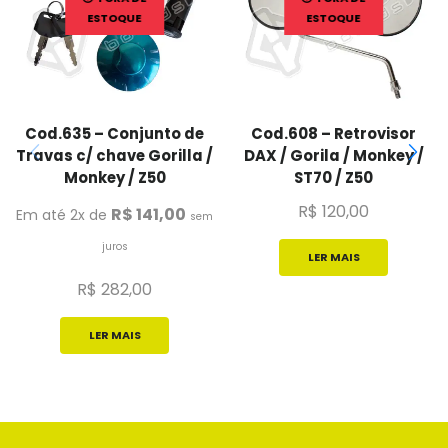
ESTOQUE
ESTOQUE
Cod.635 – Conjunto de
Cod.608 – Retrovisor
Travas c/ chave Gorilla /
DAX / Gorila / Monkey /
Monkey / Z50
ST70 / Z50
R$
120,00
R$
141,00
Em até 2x de
sem
juros
LER MAIS
R$
282,00
LER MAIS