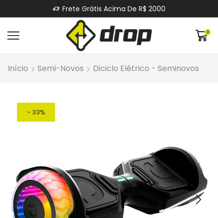
Frete Grátis Acima De R$ 2000
0
Início
Semi-Novos
Diciclo Elétrico - Seminovos
- 33%