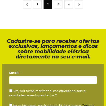
1
2
3
4
Cadastre-se para receber ofertas
exclusivas, lançamentos e dicas
sobre mobilidade elétrica
diretamente no seu e-mail.
Email
*
Sim, por favor, mantenha-me atualizado sobre
novidades, eventos e ofertas
*
Ao se inscrever, você concorda com nossos
Termos