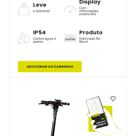
Display
Leve
Com
e Dobrável
informações
essenciais
IP54
Produto
Contra água e
Fabricado No
poeira
Brasil
ADICIONAR AO CARRINHO