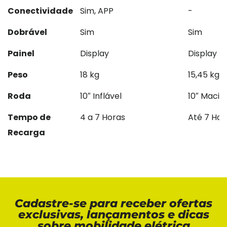
Conectividade
Sim, APP
-
Dobrável
Sim
Sim
Painel
Display
Display
Peso
18 kg
15,45 kg
Roda
10″ Inflável
10″ Maciç
Tempo de
4 a 7 Horas
Até 7 Hor
Recarga
Cadastre-se para receber ofertas
exclusivas, lançamentos e dicas
sobre mobilidade elétrica