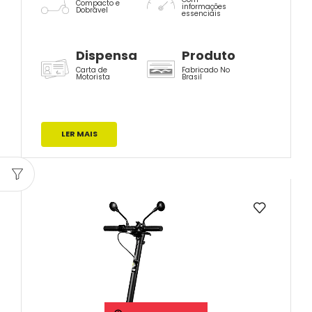
Compacto e
informações
Dobrável
essenciais
Dispensa
Produto
Carta de
Fabricado No
Motorista
Brasil
LER MAIS