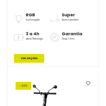
RGB
Super
Iluminação
leve e portátil
3 a 4h
Garantia
para Recarga
Drop 1 Ano
VER OPÇÕES
- 52%