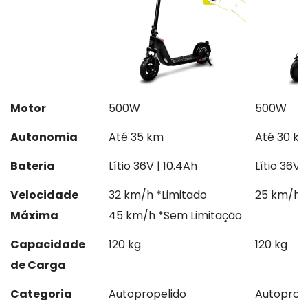
Motor
500W
500W
Autonomia
Até 35 km
Até 30 k
Bateria
Lítio 36V | 10.4Ah
Lítio 36V 
Velocidade
32 km/h *Limitado
25 km/h
Máxima
45 km/h *Sem Limitação
Capacidade
120 kg
120 kg
de Carga
Categoria
Autopropelido
Autoprop