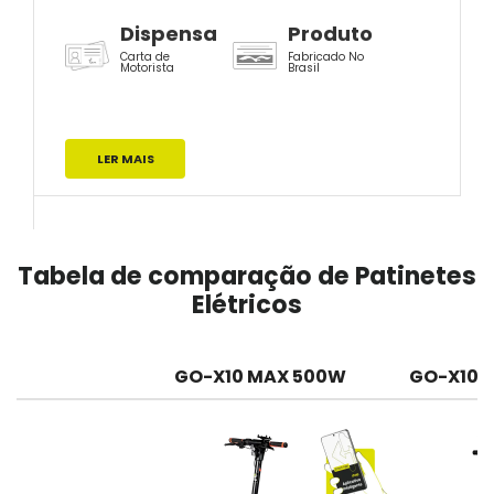
Dispensa
Produto
Carta de
Fabricado No
Motorista
Brasil
LER MAIS
Tabela de comparação de Patinetes
Elétricos
GO-X10 MAX 500W
GO-X10 
GO-X10 MAX 500W
GO-X10 