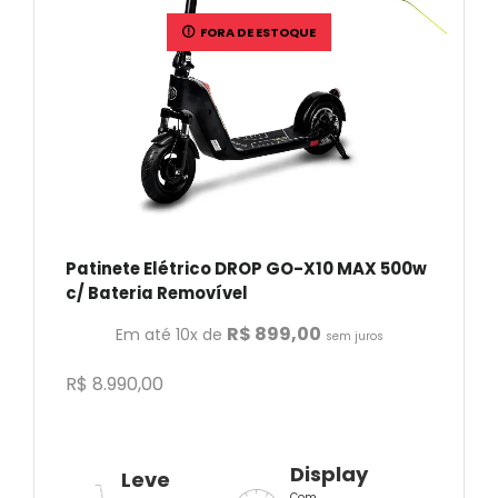
FORA DE ESTOQUE
Patinete Elétrico DROP GO-X10 MAX 500w
c/ Bateria Removível
R$
899,00
Em até 10x de
sem juros
R$
8.990,00
Display
Leve
Com