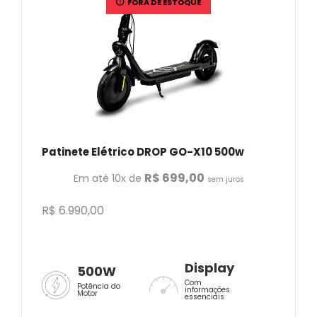
FORA DE ESTOQUE
Patinete Elétrico DROP GO-X10 500w
R$
699,00
Em até 10x de
sem juros
R$
6.990,00
Display
500W
Com
Potência do
informações
Motor
essenciais