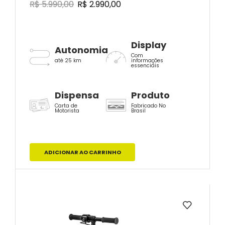
R$
5.990,00
R$
2.990,00
Display
Autonomia
Com
até 25 km
informações
essenciais
Dispensa
Produto
Carta de
Fabricado No
Motorista
Brasil
ADICIONAR AO CARRINHO