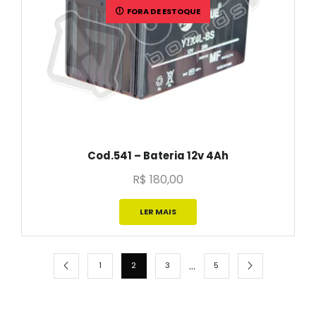
FORA DE ESTOQUE
Cod.541 – Bateria 12v 4Ah
R$
180,00
LER MAIS
…
1
2
3
5