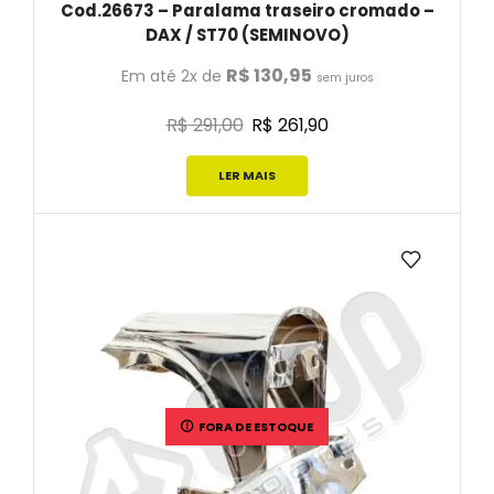
Cod.26673 – Paralama traseiro cromado –
DAX / ST70 (SEMINOVO)
R$
130,95
Em até 2x de
sem juros
R$
291,00
R$
261,90
LER MAIS
FORA DE ESTOQUE