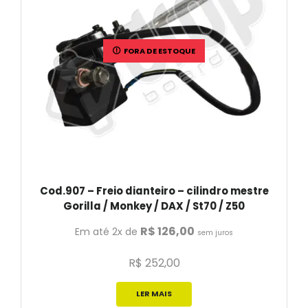
FORA DE ESTOQUE
Cod.907 – Freio dianteiro – cilindro mestre
Gorilla / Monkey / DAX / St70 / Z50
R$
126,00
Em até 2x de
sem juros
R$
252,00
LER MAIS