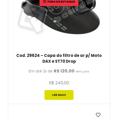
FORA DE ESTOQUE
Cod. 29624 – Capa do filtro de ar p/ Moto
DAX e ST70 Drop
R$
120,00
Em até 2x de
sem juros
R$
240,00
LER MAIS