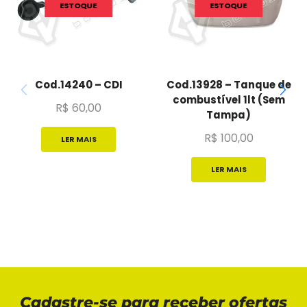
ESTOQUE
ESTOQUE
Cod.14240 – CDI
Cod.13928 – Tanque de
combustível 1lt (Sem
R$
60,00
Tampa)
R$
100,00
LER MAIS
LER MAIS
Cadastre-se para receber ofertas