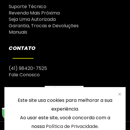
Suporte Técnico
Revenda Mais Próxima
Seja Uma Autorizada
Garantia, Trocas e Devoluções
Manuais
CONTATO
(41) 98420-7525
Fale Conosco
Este site usa cookies para melhorar a sua
experiência.
Ao usar este site, você concorda com a
nossa
Política de Privacidade
.
© 2003 – 2026 Drop | Todos os direitos reservados |