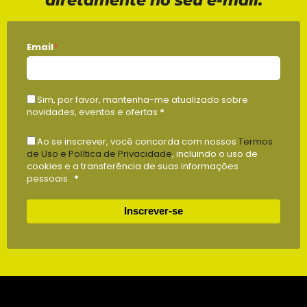
Email
*
Sim, por favor, mantenha-me atualizado sobre
novidades, eventos e ofertas
*
Ao se inscrever, você concorda com nossos
Termos
de Uso e Política de Privacidade
, incluindo o uso de
cookies e a transferência de suas informações
pessoais .
*
Inscrever-se