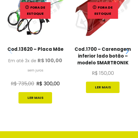
FORA DE
FORA DE
ESTOQUE
ESTOQUE
Cod.13620 – Placa Mãe
Cod.1700 – Carenagem
inferior lado botão –
R$
100,00
Em até 3x de
modelo SMARTRONIK
sem juros
R$
150,00
R$
735,00
R$
300,00
LER MAIS
LER MAIS