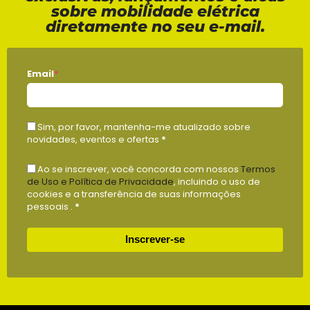
sobre mobilidade elétrica
diretamente no seu e-mail.
Email
*
Sim, por favor, mantenha-me atualizado sobre
novidades, eventos e ofertas
*
Ao se inscrever, você concorda com nossos
Termos
de Uso e Política de Privacidade
, incluindo o uso de
cookies e a transferência de suas informações
pessoais .
*
Inscrever-se