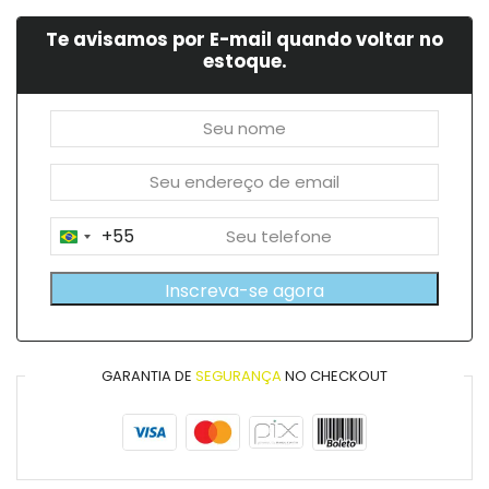
Te avisamos por E-mail quando voltar no
estoque.
+55
Brazil
+55
Inscreva-se agora
GARANTIA DE
SEGURANÇA
NO CHECKOUT