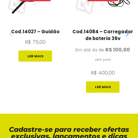
Cod.14027 – Guidão
Cod.14084 – Carregador
de bateria 36v
R$
75,00
R$
100,00
Em até 4x de
LER MAIS
sem juros
R$
400,00
LER MAIS
Cadastre-se para receber ofertas
exclusivas, lançamentos e dicas