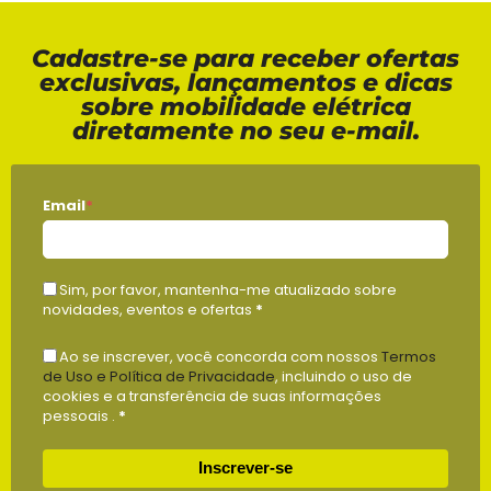
Cadastre-se para receber ofertas
exclusivas, lançamentos e dicas
sobre mobilidade elétrica
diretamente no seu e-mail.
Email
*
Sim, por favor, mantenha-me atualizado sobre
novidades, eventos e ofertas
*
Ao se inscrever, você concorda com nossos
Termos
de Uso e Política de Privacidade
, incluindo o uso de
cookies e a transferência de suas informações
pessoais .
*
Inscrever-se