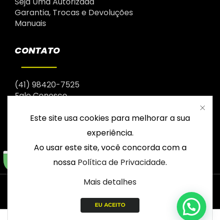
Seja Uma Autorizada
Garantia, Trocas e Devoluções
Manuais
CONTATO
(41) 98420-7525
Fale Conosco
Este site usa cookies para melhorar a sua
experiência.
Ao usar este site, você concorda com a
nossa
Política de Privacidade
.
Mais detalhes
© 2003 – 2026 Drop | Todos os direitos reservados |
CNPJ: 12.964.358/0001-13
EU ACEITO