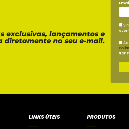
Emai
Si
event
as exclusivas, lançamentos e
a diretamente no seu e-mail.
Ao
Polít
trans
LINKS ÚTEIS
PRODUTOS