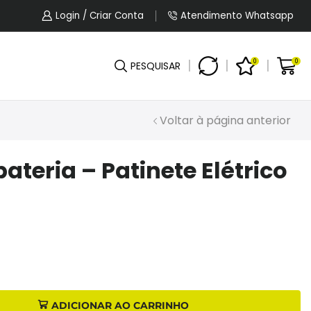
5% OFF No Pagamento Por PIX Ou Boleto.
Login / Criar Conta
Atendimento Whatsapp
0
0
PESQUISAR
Voltar à página anterior
teria – Patinete Elétrico
ADICIONAR AO CARRINHO