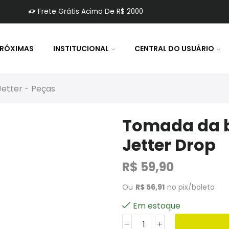
Frete Grátis Acima De R$ 2000
PRÓXIMAS
INSTITUCIONAL
CENTRAL DO USUÁRIO
Jetter - Peças
Tomada da ba
Jetter Drop
R$
59,90
Ou
R$
56,91
no pix/boleto
Em estoque