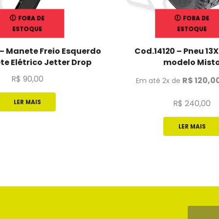
FORA DE
FORA DE
ESTOQUE
ESTOQUE
 – Manete Freio Esquerdo
Cod.14120 – Pneu 13X
te Elétrico Jetter Drop
modelo Mist
R$
90,00
R$
120,0
Em até 2x de
R$
240,00
LER MAIS
LER MAIS